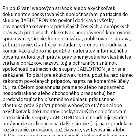
Pri používaní webových stránok alebo akýchkoľvek
dokumentov poskytovaných spoločnosťami patriacimi do
skupiny JABLOTRON ste povinní dodržiavať všetky
povinnosti zakotvené v príslušných českých a európskych
právnych predpisoch. Akékoľvek neoprávnené kopírovanie,
spracovanie, šírenie, komercializácia, publikovanie, úprava,
zobrazovanie, distribúcia, ukladanie, prenos, reprodukcia,
komunikácia alebo iné použitie materiálov, informačného
obsahu, autorských práv a práv priemyselného vlastníctva
vrátane obrázkov, názvov, log a ochranných známok
spoločností patriacich do skupiny JABLOTRON je prísne
zakázané. To platí pre akúkoľvek formu použitia nad rámec
zákonom povolených prípadov, najmä na komerčné účely
(t. j. za účelom dosiahnutia priameho alebo nepriameho
hospodárskeho alebo obchodného prospechu) bez
predchádzajúceho písomného súhlasu príslušného
vlastníka práv. Sprístupnenie webových stránok alebo
akýchkoľvek dokumentov poskytovaných spoločnosťami
patriacimi do skupiny JABLOTRON vám neudeľuje žiadne
oprávnenie ani licenciu na ďalšie šírenie (t. j. na reprodukciu,
rozširovanie, prenájom, požičiavanie, vystavovanie alebo
ďalšie sprostredkovanie verejnosti) akéhokoľvek obsahu,