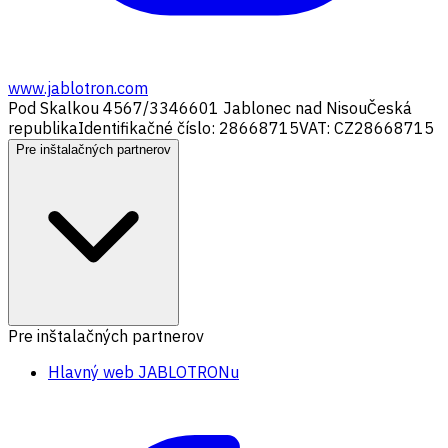
www.jablotron.com
Pod Skalkou 4567/33
46601 Jablonec nad Nisou
Česká
republika
Identifikačné číslo: 28668715
VAT: CZ28668715
Pre inštalačných partnerov
Pre inštalačných partnerov
Hlavný web JABLOTRONu