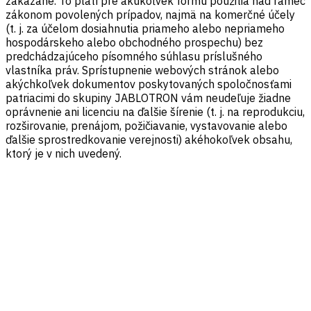
zakázané. To platí pre akúkoľvek formu použitia nad rámec
zákonom povolených prípadov, najmä na komerčné účely
(t. j. za účelom dosiahnutia priameho alebo nepriameho
hospodárskeho alebo obchodného prospechu) bez
predchádzajúceho písomného súhlasu príslušného
vlastníka práv. Sprístupnenie webových stránok alebo
akýchkoľvek dokumentov poskytovaných spoločnosťami
patriacimi do skupiny JABLOTRON vám neudeľuje žiadne
oprávnenie ani licenciu na ďalšie šírenie (t. j. na reprodukciu,
rozširovanie, prenájom, požičiavanie, vystavovanie alebo
ďalšie sprostredkovanie verejnosti) akéhokoľvek obsahu,
ktorý je v nich uvedený.