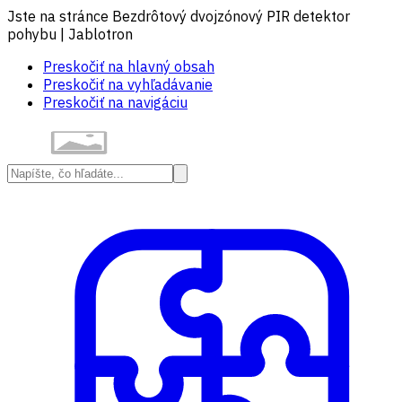
Jste na stránce Bezdrôtový dvojzónový PIR detektor
pohybu | Jablotron
Preskočiť na hlavný obsah
Preskočiť na vyhľadávanie
Preskočiť na navigáciu