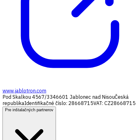
www.jablotron.com
Pod Skalkou 4567/33
46601 Jablonec nad Nisou
Česká
republika
Identifikačné číslo: 28668715
VAT: CZ28668715
Pre inštalačných partnerov