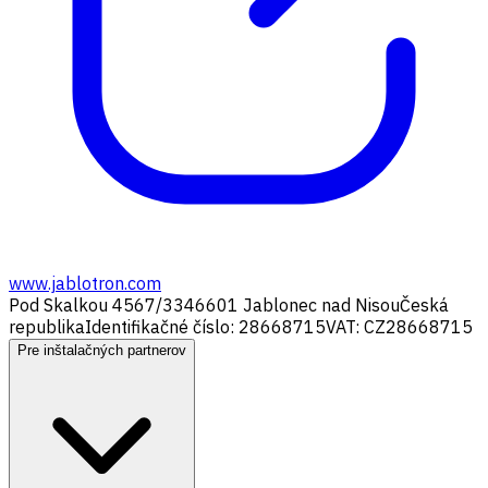
www.jablotron.com
Pod Skalkou 4567/33
46601 Jablonec nad Nisou
Česká
republika
Identifikačné číslo: 28668715
VAT: CZ28668715
Pre inštalačných partnerov