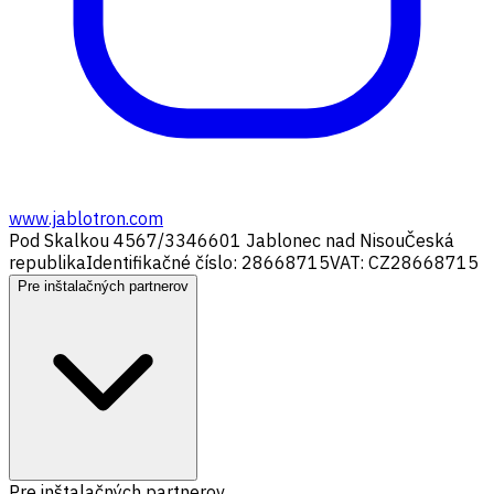
www.jablotron.com
Pod Skalkou 4567/33
46601 Jablonec nad Nisou
Česká
republika
Identifikačné číslo: 28668715
VAT: CZ28668715
Pre inštalačných partnerov
Pre inštalačných partnerov