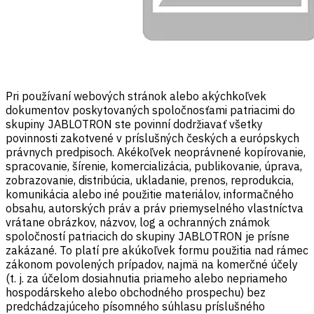
Pri používaní webových stránok alebo akýchkoľvek
dokumentov poskytovaných spoločnosťami patriacimi do
skupiny JABLOTRON ste povinní dodržiavať všetky
povinnosti zakotvené v príslušných českých a európskych
právnych predpisoch. Akékoľvek neoprávnené kopírovanie,
spracovanie, šírenie, komercializácia, publikovanie, úprava,
zobrazovanie, distribúcia, ukladanie, prenos, reprodukcia,
komunikácia alebo iné použitie materiálov, informačného
obsahu, autorských práv a práv priemyselného vlastníctva
vrátane obrázkov, názvov, log a ochranných známok
spoločností patriacich do skupiny JABLOTRON je prísne
zakázané. To platí pre akúkoľvek formu použitia nad rámec
zákonom povolených prípadov, najmä na komerčné účely
(t. j. za účelom dosiahnutia priameho alebo nepriameho
hospodárskeho alebo obchodného prospechu) bez
predchádzajúceho písomného súhlasu príslušného