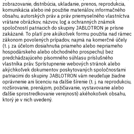
zobrazovanie, distribúcia, ukladanie, prenos, reprodukcia,
komunikácia alebo iné použitie materiálov, informačného
obsahu, autorských práv a práv priemyselného vlastníctva
vrátane obrázkov, názvov, log a ochranných známok
spoločností patriacich do skupiny JABLOTRON je prísne
zakázané. To platí pre akúkoľvek formu použitia nad rámec
zákonom povolených prípadov, najmä na komerčné účely
(t. j. za účelom dosiahnutia priameho alebo nepriameho
hospodárskeho alebo obchodného prospechu) bez
predchádzajúceho písomného súhlasu príslušného
vlastníka práv. Sprístupnenie webových stránok alebo
akýchkoľvek dokumentov poskytovaných spoločnosťami
patriacimi do skupiny JABLOTRON vám neudeľuje žiadne
oprávnenie ani licenciu na ďalšie šírenie (t. j. na reprodukciu,
rozširovanie, prenájom, požičiavanie, vystavovanie alebo
ďalšie sprostredkovanie verejnosti) akéhokoľvek obsahu,
ktorý je v nich uvedený.