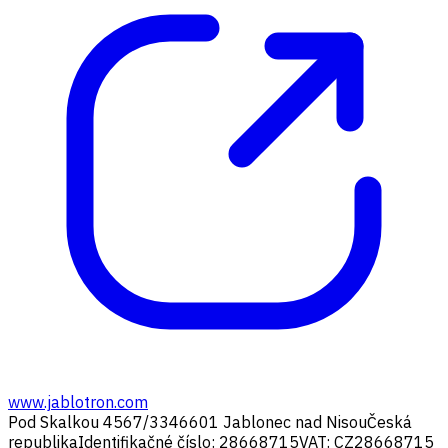
www.jablotron.com
Pod Skalkou 4567/33
46601 Jablonec nad Nisou
Česká
republika
Identifikačné číslo: 28668715
VAT: CZ28668715