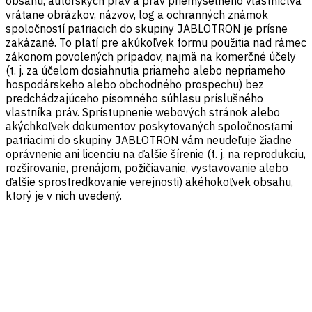
obsahu, autorských práv a práv priemyselného vlastníctva
vrátane obrázkov, názvov, log a ochranných známok
spoločností patriacich do skupiny JABLOTRON je prísne
zakázané. To platí pre akúkoľvek formu použitia nad rámec
zákonom povolených prípadov, najmä na komerčné účely
(t. j. za účelom dosiahnutia priameho alebo nepriameho
hospodárskeho alebo obchodného prospechu) bez
predchádzajúceho písomného súhlasu príslušného
vlastníka práv. Sprístupnenie webových stránok alebo
akýchkoľvek dokumentov poskytovaných spoločnosťami
patriacimi do skupiny JABLOTRON vám neudeľuje žiadne
oprávnenie ani licenciu na ďalšie šírenie (t. j. na reprodukciu,
rozširovanie, prenájom, požičiavanie, vystavovanie alebo
ďalšie sprostredkovanie verejnosti) akéhokoľvek obsahu,
ktorý je v nich uvedený.