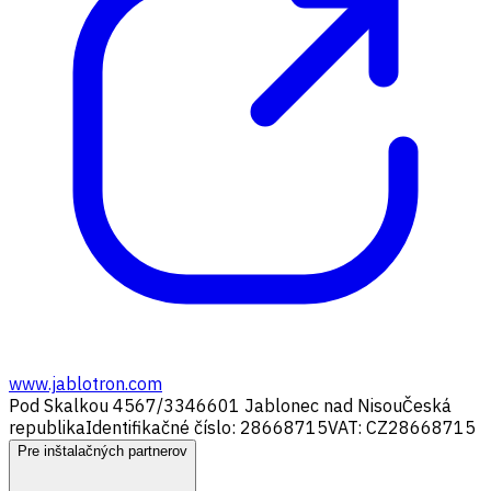
www.jablotron.com
Pod Skalkou 4567/33
46601 Jablonec nad Nisou
Česká
republika
Identifikačné číslo: 28668715
VAT: CZ28668715
Pre inštalačných partnerov