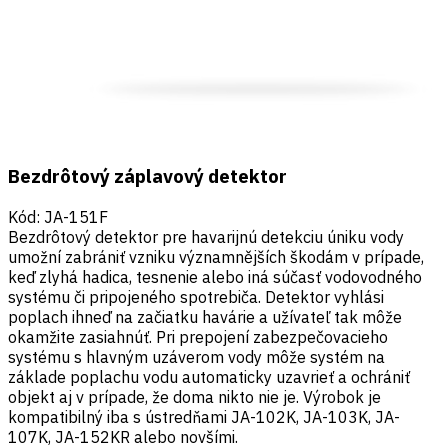
Bezdrôtový záplavový detektor
Kód
:
JA-151F
Bezdrôtový detektor pre havarijnú detekciu úniku vody
umožní zabrániť vzniku významnějších škodám v prípade,
keď zlyhá hadica, tesnenie alebo iná súčasť vodovodného
systému či pripojeného spotrebiča. Detektor vyhlási
poplach ihneď na začiatku havárie a užívateľ tak môže
okamžite zasiahnúť. Pri prepojení zabezpečovacieho
systému s hlavným uzáverom vody môže systém na
základe poplachu vodu automaticky uzavrieť a ochrániť
objekt aj v prípade, že doma nikto nie je. Výrobok je
kompatibilný iba s ústredňami JA-102K, JA-103K, JA-
107K, JA-152KR alebo novšími.