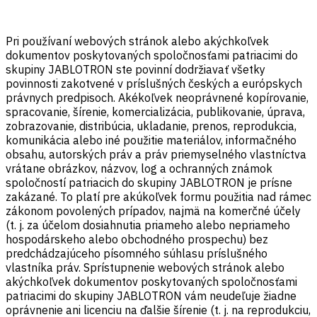
Pri používaní webových stránok alebo akýchkoľvek
dokumentov poskytovaných spoločnosťami patriacimi do
skupiny JABLOTRON ste povinní dodržiavať všetky
povinnosti zakotvené v príslušných českých a európskych
právnych predpisoch. Akékoľvek neoprávnené kopírovanie,
spracovanie, šírenie, komercializácia, publikovanie, úprava,
zobrazovanie, distribúcia, ukladanie, prenos, reprodukcia,
komunikácia alebo iné použitie materiálov, informačného
obsahu, autorských práv a práv priemyselného vlastníctva
vrátane obrázkov, názvov, log a ochranných známok
spoločností patriacich do skupiny JABLOTRON je prísne
zakázané. To platí pre akúkoľvek formu použitia nad rámec
zákonom povolených prípadov, najmä na komerčné účely
(t. j. za účelom dosiahnutia priameho alebo nepriameho
hospodárskeho alebo obchodného prospechu) bez
predchádzajúceho písomného súhlasu príslušného
vlastníka práv. Sprístupnenie webových stránok alebo
akýchkoľvek dokumentov poskytovaných spoločnosťami
patriacimi do skupiny JABLOTRON vám neudeľuje žiadne
oprávnenie ani licenciu na ďalšie šírenie (t. j. na reprodukciu,