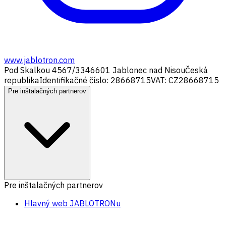
www.jablotron.com
Pod Skalkou 4567/33
46601 Jablonec nad Nisou
Česká
republika
Identifikačné číslo: 28668715
VAT: CZ28668715
Pre inštalačných partnerov
Pre inštalačných partnerov
Hlavný web JABLOTRONu