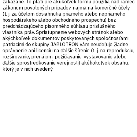
zakázané. To platí pre akúkoľvek formu použitia nad rámec
zákonom povolených prípadov, najmä na komerčné účely
(t. j. za účelom dosiahnutia priameho alebo nepriameho
hospodárskeho alebo obchodného prospechu) bez
predchádzajúceho písomného súhlasu príslušného
vlastníka práv. Sprístupnenie webových stránok alebo
akýchkoľvek dokumentov poskytovaných spoločnosťami
patriacimi do skupiny JABLOTRON vám neudeľuje žiadne
oprávnenie ani licenciu na ďalšie šírenie (t. j. na reprodukciu,
rozširovanie, prenájom, požičiavanie, vystavovanie alebo
ďalšie sprostredkovanie verejnosti) akéhokoľvek obsahu,
ktorý je v nich uvedený.