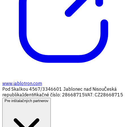
www.jablotron.com
Pod Skalkou 4567/33
46601 Jablonec nad Nisou
Česká
republika
Identifikačné číslo: 28668715
VAT: CZ28668715
Pre inštalačných partnerov