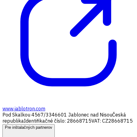
www.jablotron.com
Pod Skalkou 4567/33
46601 Jablonec nad Nisou
Česká
republika
Identifikačné číslo: 28668715
VAT: CZ28668715
Pre inštalačných partnerov