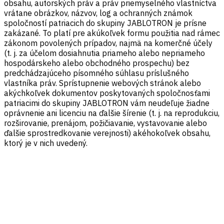
obsahu, autorských práv a práv priemyselného vlastníctva
vrátane obrázkov, názvov, log a ochranných známok
spoločností patriacich do skupiny JABLOTRON je prísne
zakázané. To platí pre akúkoľvek formu použitia nad rámec
zákonom povolených prípadov, najmä na komerčné účely
(t. j. za účelom dosiahnutia priameho alebo nepriameho
hospodárskeho alebo obchodného prospechu) bez
predchádzajúceho písomného súhlasu príslušného
vlastníka práv. Sprístupnenie webových stránok alebo
akýchkoľvek dokumentov poskytovaných spoločnosťami
patriacimi do skupiny JABLOTRON vám neudeľuje žiadne
oprávnenie ani licenciu na ďalšie šírenie (t. j. na reprodukciu,
rozširovanie, prenájom, požičiavanie, vystavovanie alebo
ďalšie sprostredkovanie verejnosti) akéhokoľvek obsahu,
ktorý je v nich uvedený.