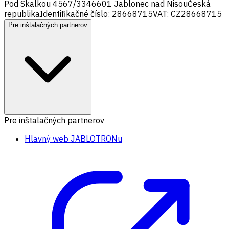
Pod Skalkou 4567/33
46601 Jablonec nad Nisou
Česká
republika
Identifikačné číslo: 28668715
VAT: CZ28668715
Pre inštalačných partnerov
Pre inštalačných partnerov
Hlavný web JABLOTRONu