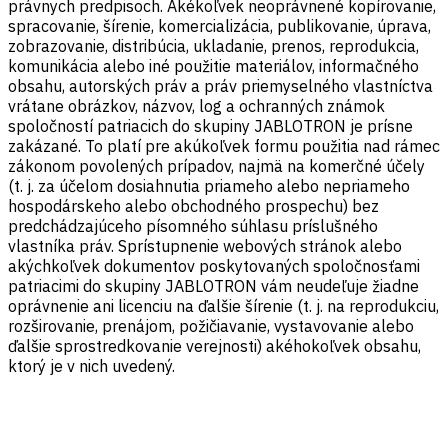
právnych predpisoch. Akékoľvek neoprávnené kopírovanie,
spracovanie, šírenie, komercializácia, publikovanie, úprava,
zobrazovanie, distribúcia, ukladanie, prenos, reprodukcia,
komunikácia alebo iné použitie materiálov, informačného
obsahu, autorských práv a práv priemyselného vlastníctva
vrátane obrázkov, názvov, log a ochranných známok
spoločností patriacich do skupiny JABLOTRON je prísne
zakázané. To platí pre akúkoľvek formu použitia nad rámec
zákonom povolených prípadov, najmä na komerčné účely
(t. j. za účelom dosiahnutia priameho alebo nepriameho
hospodárskeho alebo obchodného prospechu) bez
predchádzajúceho písomného súhlasu príslušného
vlastníka práv. Sprístupnenie webových stránok alebo
akýchkoľvek dokumentov poskytovaných spoločnosťami
patriacimi do skupiny JABLOTRON vám neudeľuje žiadne
oprávnenie ani licenciu na ďalšie šírenie (t. j. na reprodukciu,
rozširovanie, prenájom, požičiavanie, vystavovanie alebo
ďalšie sprostredkovanie verejnosti) akéhokoľvek obsahu,
ktorý je v nich uvedený.