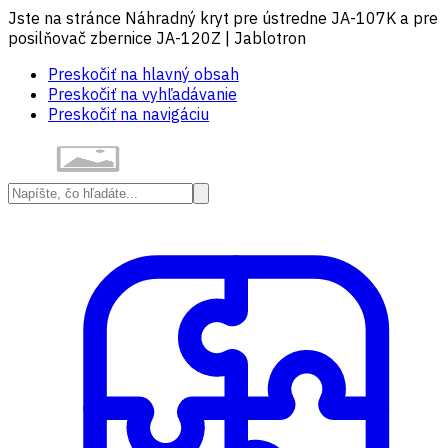
Jste na stránce Náhradný kryt pre ústredne JA-107K a pre
posilňovač zbernice JA-120Z | Jablotron
Preskočiť na hlavný obsah
Preskočiť na vyhľadávanie
Preskočiť na navigáciu