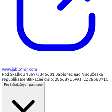
www.jablotron.com
Pod Skalkou 4567/33
46601 Jablonec nad Nisou
Česká
republika
Identifikačné číslo: 28668715
VAT: CZ28668715
Pre inštalačných partnerov