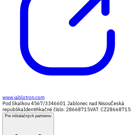
www.jablotron.com
Pod Skalkou 4567/33
46601 Jablonec nad Nisou
Česká
republika
Identifikačné číslo: 28668715
VAT: CZ28668715
Pre inštalačných partnerov