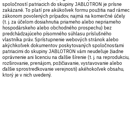
spoločností patriacich do skupiny JABLOTRON je prísne
zakázané. To platí pre akúkoľvek formu použitia nad rámec
zákonom povolených prípadov, najmä na komerčné účely
(t. j. za účelom dosiahnutia priameho alebo nepriameho
hospodárskeho alebo obchodného prospechu) bez
predchádzajúceho písomného súhlasu príslušného
vlastníka práv. Sprístupnenie webových stránok alebo
akýchkoľvek dokumentov poskytovaných spoločnosťami
patriacimi do skupiny JABLOTRON vám neudeľuje žiadne
oprávnenie ani licenciu na ďalšie šírenie (t. j. na reprodukciu,
rozširovanie, prenájom, požičiavanie, vystavovanie alebo
ďalšie sprostredkovanie verejnosti) akéhokoľvek obsahu,
ktorý je v nich uvedený.