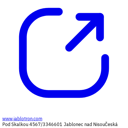
www.jablotron.com
Pod Skalkou 4567/33
46601 Jablonec nad Nisou
Česká