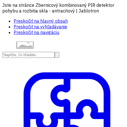
Jste na stránce Zbernicový kombinovaný PIR detektor
pohybu a rozbitia skla - antracitový | Jablotron
Preskočiť na hlavný obsah
Preskočiť na vyhľadávanie
Preskočiť na navigáciu