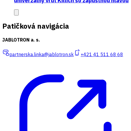
univerzálny vrut Killich so zápustnou hlavou
Patičková navigácia
JABLOTRON a. s.
partnerska.linka@jablotron.sk
+421 41 511 68 68