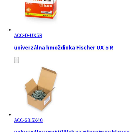
ACC-D-UX5R
univerzálna hmoždinka Fischer UX 5 R
ACC-S3.5X40