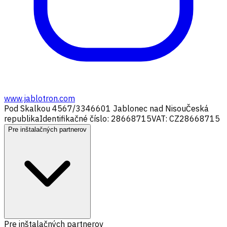
www.jablotron.com
Pod Skalkou 4567/33
46601 Jablonec nad Nisou
Česká
republika
Identifikačné číslo: 28668715
VAT: CZ28668715
Pre inštalačných partnerov
Pre inštalačných partnerov