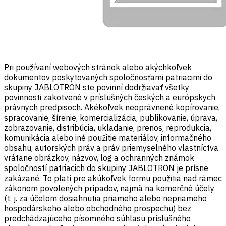
Pri používaní webových stránok alebo akýchkoľvek
dokumentov poskytovaných spoločnosťami patriacimi do
skupiny JABLOTRON ste povinní dodržiavať všetky
povinnosti zakotvené v príslušných českých a európskych
právnych predpisoch. Akékoľvek neoprávnené kopírovanie,
spracovanie, šírenie, komercializácia, publikovanie, úprava,
zobrazovanie, distribúcia, ukladanie, prenos, reprodukcia,
komunikácia alebo iné použitie materiálov, informačného
obsahu, autorských práv a práv priemyselného vlastníctva
vrátane obrázkov, názvov, log a ochranných známok
spoločností patriacich do skupiny JABLOTRON je prísne
zakázané. To platí pre akúkoľvek formu použitia nad rámec
zákonom povolených prípadov, najmä na komerčné účely
(t. j. za účelom dosiahnutia priameho alebo nepriameho
hospodárskeho alebo obchodného prospechu) bez
predchádzajúceho písomného súhlasu príslušného