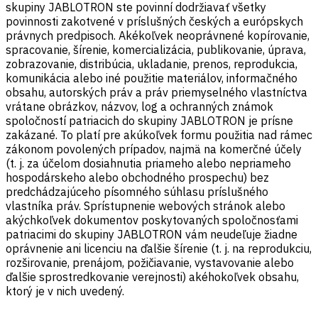
skupiny JABLOTRON ste povinní dodržiavať všetky
povinnosti zakotvené v príslušných českých a európskych
právnych predpisoch. Akékoľvek neoprávnené kopírovanie,
spracovanie, šírenie, komercializácia, publikovanie, úprava,
zobrazovanie, distribúcia, ukladanie, prenos, reprodukcia,
komunikácia alebo iné použitie materiálov, informačného
obsahu, autorských práv a práv priemyselného vlastníctva
vrátane obrázkov, názvov, log a ochranných známok
spoločností patriacich do skupiny JABLOTRON je prísne
zakázané. To platí pre akúkoľvek formu použitia nad rámec
zákonom povolených prípadov, najmä na komerčné účely
(t. j. za účelom dosiahnutia priameho alebo nepriameho
hospodárskeho alebo obchodného prospechu) bez
predchádzajúceho písomného súhlasu príslušného
vlastníka práv. Sprístupnenie webových stránok alebo
akýchkoľvek dokumentov poskytovaných spoločnosťami
patriacimi do skupiny JABLOTRON vám neudeľuje žiadne
oprávnenie ani licenciu na ďalšie šírenie (t. j. na reprodukciu,
rozširovanie, prenájom, požičiavanie, vystavovanie alebo
ďalšie sprostredkovanie verejnosti) akéhokoľvek obsahu,
ktorý je v nich uvedený.