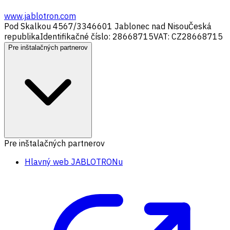
www.jablotron.com
Pod Skalkou 4567/33
46601 Jablonec nad Nisou
Česká
republika
Identifikačné číslo: 28668715
VAT: CZ28668715
Pre inštalačných partnerov
Pre inštalačných partnerov
Hlavný web JABLOTRONu