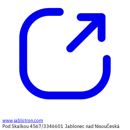
www.jablotron.com
Pod Skalkou 4567/33
46601 Jablonec nad Nisou
Česká