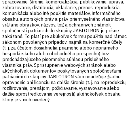
spracovanie, šírenie, komercializácia, publikovanie, úprava,
zobrazovanie, distribúcia, ukladanie, prenos, reprodukcia,
komunikácia alebo iné použitie materiálov, informačného
obsahu, autorských práv a práv priemyselného vlastníctva
vrátane obrázkov, názvov, log a ochranných známok
spoločností patriacich do skupiny JABLOTRON je prísne
zakázané. To platí pre akúkoľvek formu použitia nad rámec
zákonom povolených prípadov, najmä na komerčné účely
(t. j. za účelom dosiahnutia priameho alebo nepriameho
hospodárskeho alebo obchodného prospechu) bez
predchádzajúceho písomného súhlasu príslušného
vlastníka práv. Sprístupnenie webových stránok alebo
akýchkoľvek dokumentov poskytovaných spoločnosťami
patriacimi do skupiny JABLOTRON vám neudeľuje žiadne
oprávnenie ani licenciu na ďalšie šírenie (t. j. na reprodukciu,
rozširovanie, prenájom, požičiavanie, vystavovanie alebo
ďalšie sprostredkovanie verejnosti) akéhokoľvek obsahu,
ktorý je v nich uvedený.