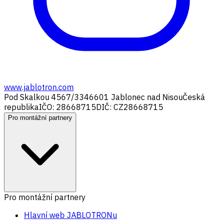
www.jablotron.com
Pod Skalkou 4567/33
46601 Jablonec nad Nisou
Česká
republika
IČO: 28668715
DIČ: CZ28668715
Pro montážní partnery
Pro montážní partnery
Hlavní web JABLOTRONu