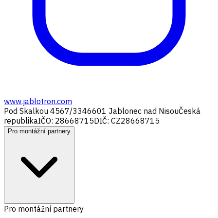
www.jablotron.com
Pod Skalkou 4567/33
46601 Jablonec nad Nisou
Česká
republika
IČO: 28668715
DIČ: CZ28668715
Pro montážní partnery
Pro montážní partnery