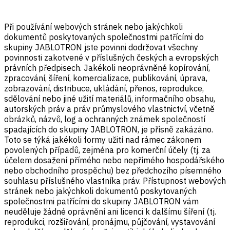
Při používání webových stránek nebo jakýchkoli
dokumentů poskytovaných společnostmi patřícími do
skupiny JABLOTRON jste povinni dodržovat všechny
povinnosti zakotvené v příslušných českých a evropských
právních předpisech. Jakékoli neoprávněné kopírování,
zpracování, šíření, komercializace, publikování, úprava,
zobrazování, distribuce, ukládání, přenos, reprodukce,
sdělování nebo jiné užití materiálů, informačního obsahu,
autorských práv a práv průmyslového vlastnictví, včetně
obrázků, názvů, log a ochranných známek společností
spadajících do skupiny JABLOTRON, je přísně zakázáno.
Toto se týká jakékoli formy užití nad rámec zákonem
povolených případů, zejména pro komerční účely (tj. za
účelem dosažení přímého nebo nepřímého hospodářského
nebo obchodního prospěchu) bez předchozího písemného
souhlasu příslušného vlastníka práv. Přístupnost webových
stránek nebo jakýchkoli dokumentů poskytovaných
společnostmi patřícími do skupiny JABLOTRON vám
neuděluje žádné oprávnění ani licenci k dalšímu šíření (tj.
reprodukci, rozšiřování, pronájmu, půjčování, vystavování