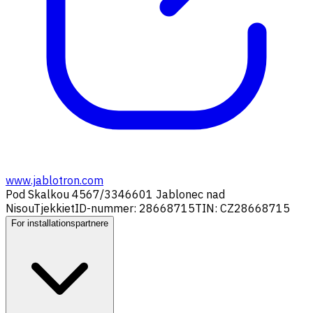
www.jablotron.com
Pod Skalkou 4567/33
46601 Jablonec nad
Nisou
Tjekkiet
ID-nummer: 28668715
TIN: CZ28668715
For installationspartnere