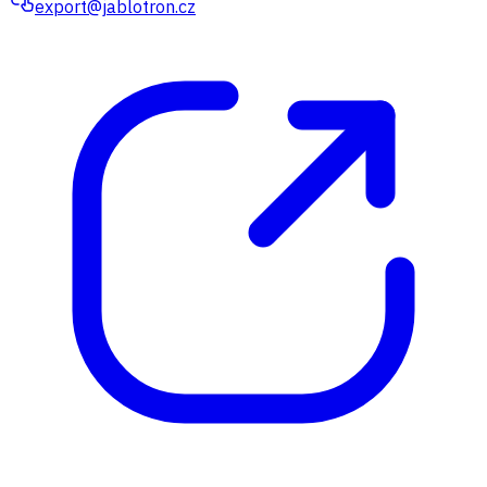
export@jablotron.cz