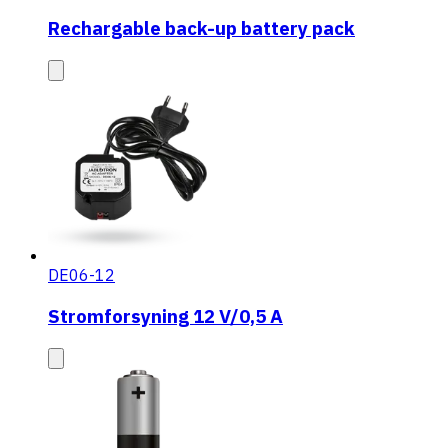
Rechargable back-up battery pack
DE06-12
Stromforsyning 12 V/0,5 A