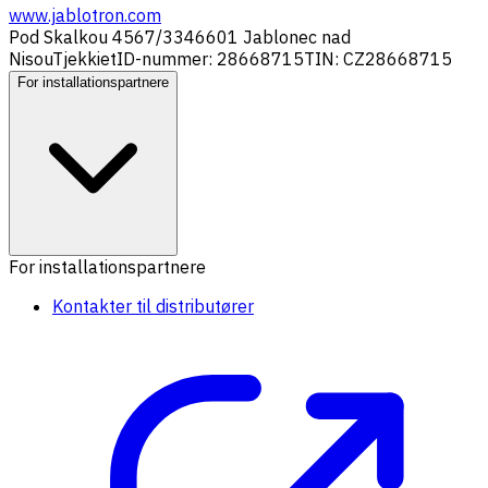
www.jablotron.com
Pod Skalkou 4567/33
46601 Jablonec nad
Nisou
Tjekkiet
ID-nummer: 28668715
TIN: CZ28668715
For installationspartnere
For installationspartnere
Kontakter til distributører