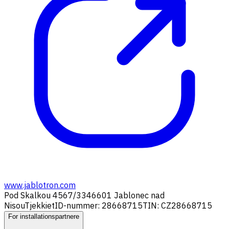
www.jablotron.com
Pod Skalkou 4567/33
46601 Jablonec nad
Nisou
Tjekkiet
ID-nummer: 28668715
TIN: CZ28668715
For installationspartnere