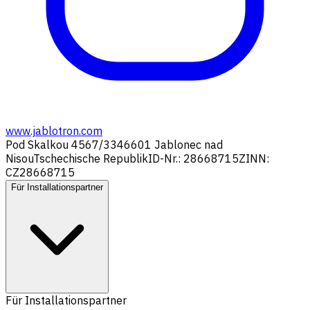
www.jablotron.com
Pod Skalkou 4567/33
46601 Jablonec nad
Nisou
Tschechische Republik
ID-Nr.: 28668715
ZINN:
CZ28668715
Für Installationspartner
Für Installationspartner