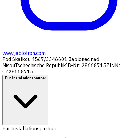
www.jablotron.com
Pod Skalkou 4567/33
46601 Jablonec nad
Nisou
Tschechische Republik
ID-Nr.: 28668715
ZINN:
CZ28668715
Für Installationspartner
Für Installationspartner