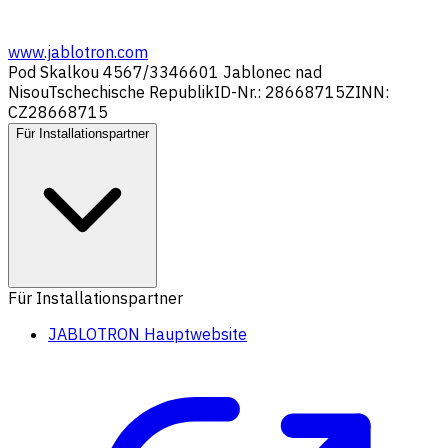
www.jablotron.com
Pod Skalkou 4567/33
46601 Jablonec nad
Nisou
Tschechische Republik
ID-Nr.: 28668715
ZINN:
CZ28668715
Für Installationspartner
Für Installationspartner
JABLOTRON Hauptwebsite