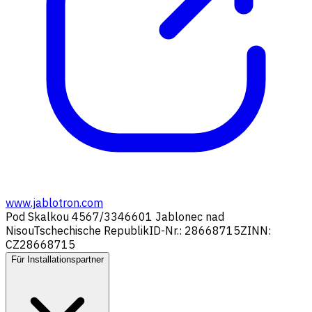
www.jablotron.com
Pod Skalkou 4567/33
46601 Jablonec nad
Nisou
Tschechische Republik
ID-Nr.: 28668715
ZINN:
CZ28668715
Für Installationspartner