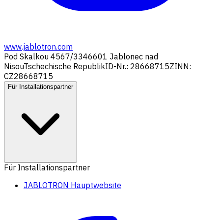
www.jablotron.com
Pod Skalkou 4567/33
46601 Jablonec nad
Nisou
Tschechische Republik
ID-Nr.: 28668715
ZINN:
CZ28668715
Für Installationspartner
Für Installationspartner
JABLOTRON Hauptwebsite