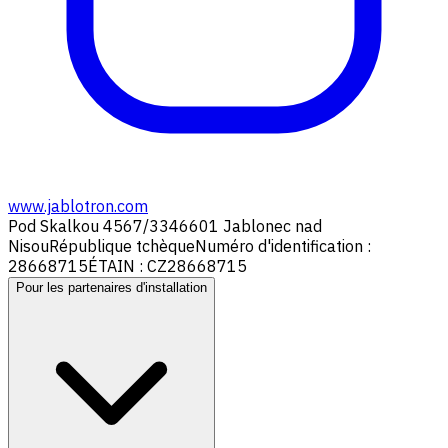
www.jablotron.com
Pod Skalkou 4567/33
46601 Jablonec nad
Nisou
République tchèque
Numéro d'identification :
28668715
ÉTAIN : CZ28668715
Pour les partenaires d'installation