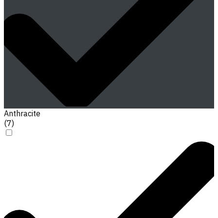
Anthracite
(
7
)