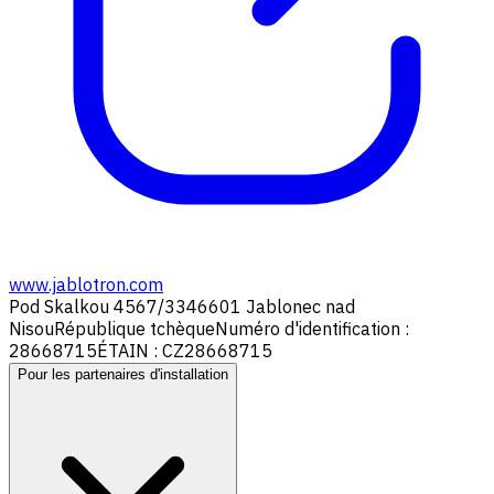
www.jablotron.com
Pod Skalkou 4567/33
46601 Jablonec nad
Nisou
République tchèque
Numéro d'identification :
28668715
ÉTAIN : CZ28668715
Pour les partenaires d'installation