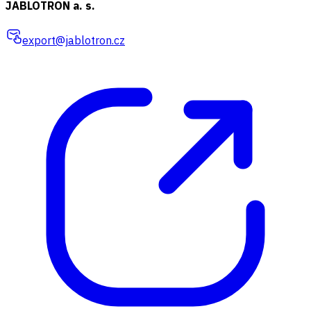
JABLOTRON a. s.
export@jablotron.cz