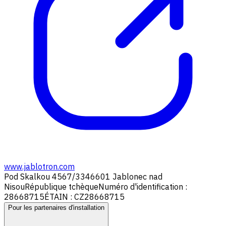
www.jablotron.com
Pod Skalkou 4567/33
46601 Jablonec nad
Nisou
République tchèque
Numéro d'identification :
28668715
ÉTAIN : CZ28668715
Pour les partenaires d'installation