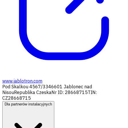
www.jablotron.com
Pod Skalkou 4567/33
46601 Jablonec nad
Nisou
Republika Czeska
Nr ID: 28668715
TIN:
CZ28668715
Dla partnerów instalacyjnych