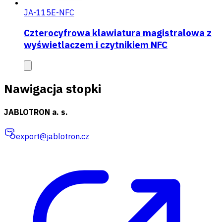
JA-115E-NFC
Czterocyfrowa klawiatura magistralowa z
wyświetlaczem i czytnikiem NFC
Nawigacja stopki
JABLOTRON a. s.
export@jablotron.cz