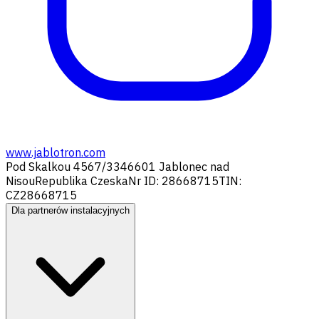
www.jablotron.com
Pod Skalkou 4567/33
46601 Jablonec nad
Nisou
Republika Czeska
Nr ID: 28668715
TIN:
CZ28668715
Dla partnerów instalacyjnych