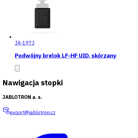
JA-197J
Podwójny brelok LF-HF UID, skórzany
Nawigacja stopki
JABLOTRON a. s.
export@jablotron.cz