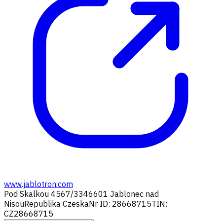
www.jablotron.com
Pod Skalkou 4567/33
46601 Jablonec nad
Nisou
Republika Czeska
Nr ID: 28668715
TIN:
CZ28668715