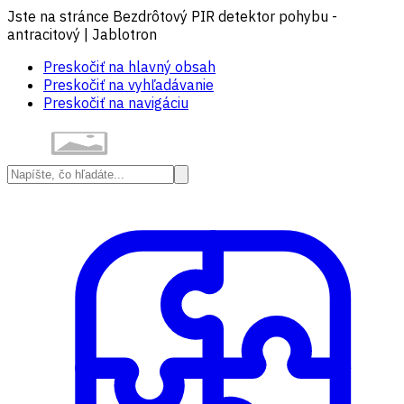
Jste na stránce Bezdrôtový PIR detektor pohybu -
antracitový | Jablotron
Preskočiť na hlavný obsah
Preskočiť na vyhľadávanie
Preskočiť na navigáciu