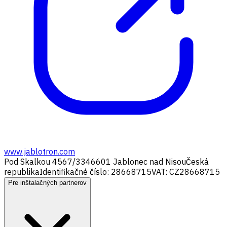
www.jablotron.com
Pod Skalkou 4567/33
46601 Jablonec nad Nisou
Česká
republika
Identifikačné číslo: 28668715
VAT: CZ28668715
Pre inštalačných partnerov