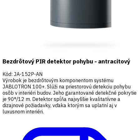
Bezdrôtový PIR detektor pohybu - antracitový
Kód
:
JA-152P-AN
Výrobok je bezdrôtovým komponentom systému
JABLOTRON 100+. Slúži na priestorovú detekciu pohybu
osôb v interiéri budov. Jeho garantované detekčné pokrytie
je 90°/12 m. Detektor spĺňa najvyššie kvalitatívne a
dizajnové požiadavky, vďaka ktorým sa uplatní aj v
luxusnom interiéri.