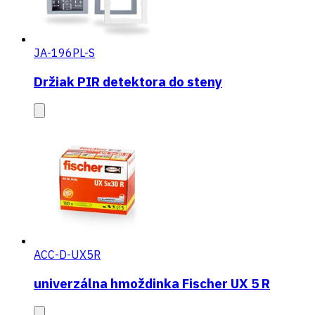
JA-196PL-S
Držiak PIR detektora do steny
ACC-D-UX5R
univerzálna hmoždinka Fischer UX 5 R