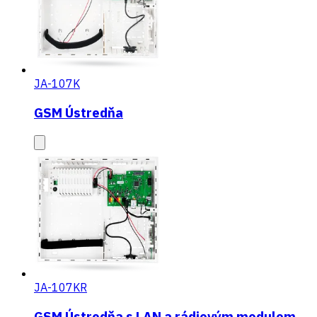
JA-107K
GSM Ústredňa
JA-107KR
GSM Ústredňa s LAN a rádiovým modulom