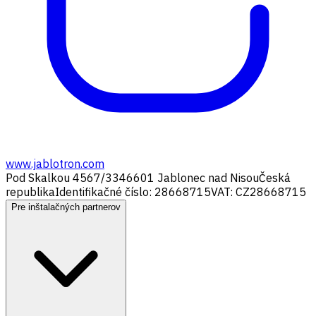
www.jablotron.com
Pod Skalkou 4567/33
46601 Jablonec nad Nisou
Česká
republika
Identifikačné číslo: 28668715
VAT: CZ28668715
Pre inštalačných partnerov