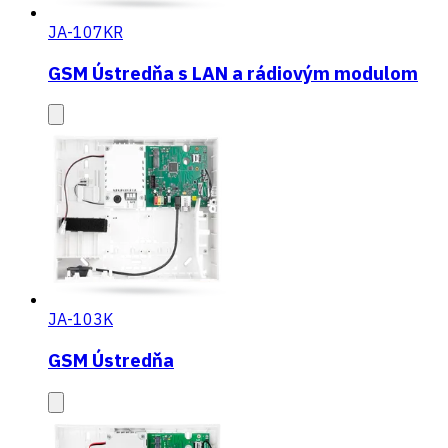
JA-107KR
GSM Ústredňa s LAN a rádiovým modulom
JA-103K
GSM Ústredňa