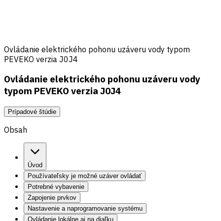
Ovládanie elektrického pohonu uzáveru vody typom
PEVEKO verzia J0J4
Ovládanie elektrického pohonu uzáveru vody
typom PEVEKO verzia J0J4
Prípadové štúdie
Obsah
Úvod
Používateľsky je možné uzáver ovládať
Potrebné vybavenie
Zapojenie prvkov
Nastavenie a naprogramovanie systému
Ovládanie lokálne aj na diaľku