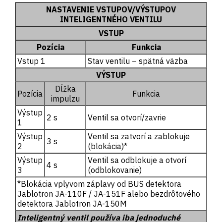
NASTAVENIE VSTUPOV/VÝSTUPOV
INTELIGENTNÉHO VENTILU
VSTUP
Pozícia
Funkcia
Vstup 1
Stav ventilu – spätná väzba
VÝSTUP
Dĺžka
Pozícia
Funkcia
impulzu
Výstup
2 s
Ventil sa otvorí/zavrie
1
Výstup
Ventil sa zatvorí a zablokuje
3 s
2
(blokácia)*
Výstup
Ventil sa odblokuje a otvorí
4 s
3
(odblokovanie)
*Blokácia vplyvom záplavy od BUS detektora
Jablotron JA-110F / JA-151F alebo bezdrôtového
detektora Jablotron JA-150M
Inteligentný ventil používa iba jednoduché