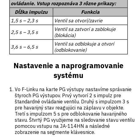
ovládanie. Vstup rozpoznáva 3 rôzne príkazy:
Dĺžka impulzu
Funkcia
1,5 s – 2,3 s
Ventil sa otvorí/zavrie
Ventil sa zatvorí a zablokuje
2,5 s – 3,5 s
(blokácia)
Ventil sa odblokuje a otvorí
3,6 s – 6,5 s
(odblokovanie)
Nastavenie a naprogramovanie
systému
Vo F-Linku na karte PG výstupy nastavíme správanie
štyroch PG výstupov. Prvý vytvorí 2 s impulz pre
štandardné ovládanie ventilu. Druhý s impulzom 3 s
pre havarijný stav reagujúci na záplavu v objekte.
Tretí s impulzom 5 s pre odblokovanie havarijného
stavu. Štvrtý PG využijeme na sledovanie stavu ventilu
pomocou vstupu na JA-114HN a následné
zobrazenie na segmente klávesnice.