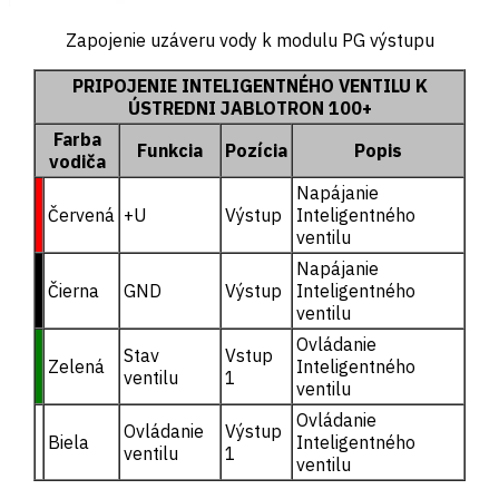
Zapojenie uzáveru vody k modulu PG výstupu
PRIPOJENIE INTELIGENTNÉHO VENTILU K
ÚSTREDNI JABLOTRON 100+
Farba
Funkcia
Pozícia
Popis
vodiča
Napájanie
Červená
+U
Výstup
Inteligentného
ventilu
Napájanie
Čierna
GND
Výstup
Inteligentného
ventilu
Ovládanie
Stav
Vstup
Zelená
Inteligentného
ventilu
1
ventilu
Ovládanie
Ovládanie
Výstup
Biela
Inteligentného
ventilu
1
ventilu