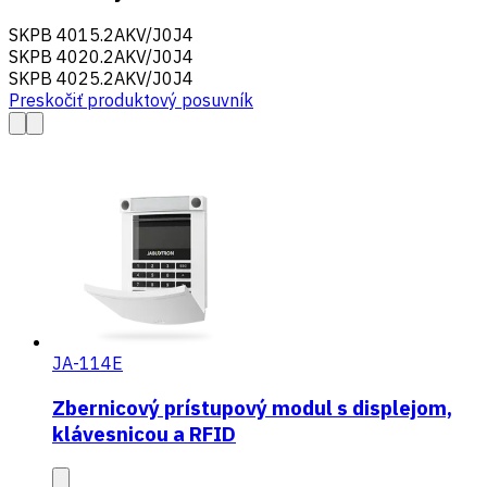
SKPB 4015.2AKV/J0J4
SKPB 4020.2AKV/J0J4
SKPB 4025.2AKV/J0J4
Preskočiť produktový posuvník
JA-114E
Zbernicový prístupový modul s displejom,
klávesnicou a RFID