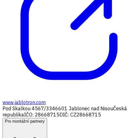
www.jablotron.com
Pod Skalkou 4567/33
46601 Jablonec nad Nisou
Česká
republika
IČO: 28668715
DIČ: CZ28668715
Pro montážní partnery