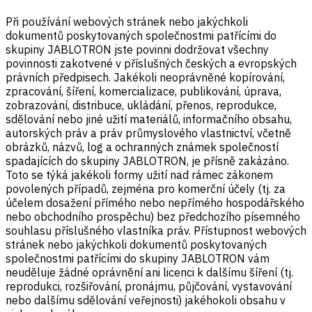
Při používání webových stránek nebo jakýchkoli
dokumentů poskytovaných společnostmi patřícími do
skupiny JABLOTRON jste povinni dodržovat všechny
povinnosti zakotvené v příslušných českých a evropských
právních předpisech. Jakékoli neoprávněné kopírování,
zpracování, šíření, komercializace, publikování, úprava,
zobrazování, distribuce, ukládání, přenos, reprodukce,
sdělování nebo jiné užití materiálů, informačního obsahu,
autorských práv a práv průmyslového vlastnictví, včetně
obrázků, názvů, log a ochranných známek společností
spadajících do skupiny JABLOTRON, je přísně zakázáno.
Toto se týká jakékoli formy užití nad rámec zákonem
povolených případů, zejména pro komerční účely (tj. za
účelem dosažení přímého nebo nepřímého hospodářského
nebo obchodního prospěchu) bez předchozího písemného
souhlasu příslušného vlastníka práv. Přístupnost webových
stránek nebo jakýchkoli dokumentů poskytovaných
společnostmi patřícími do skupiny JABLOTRON vám
neuděluje žádné oprávnění ani licenci k dalšímu šíření (tj.
reprodukci, rozšiřování, pronájmu, půjčování, vystavování
nebo dalšímu sdělování veřejnosti) jakéhokoli obsahu v