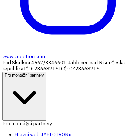
www.jablotron.com
Pod Skalkou 4567/33
46601 Jablonec nad Nisou
Česká
republika
IČO: 28668715
DIČ: CZ28668715
Pro montážní partnery
Pro montážní partnery
Hlavní web JABLOTRONu