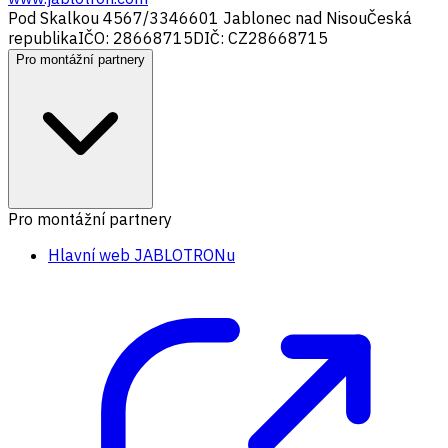
Pod Skalkou 4567/33
46601 Jablonec nad Nisou
Česká
republika
IČO: 28668715
DIČ: CZ28668715
Pro montážní partnery
Pro montážní partnery
Hlavní web JABLOTRONu