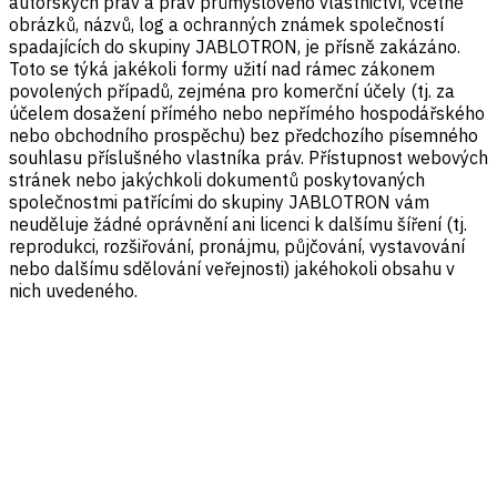
autorských práv a práv průmyslového vlastnictví, včetně
obrázků, názvů, log a ochranných známek společností
spadajících do skupiny JABLOTRON, je přísně zakázáno.
Toto se týká jakékoli formy užití nad rámec zákonem
povolených případů, zejména pro komerční účely (tj. za
účelem dosažení přímého nebo nepřímého hospodářského
nebo obchodního prospěchu) bez předchozího písemného
souhlasu příslušného vlastníka práv. Přístupnost webových
stránek nebo jakýchkoli dokumentů poskytovaných
společnostmi patřícími do skupiny JABLOTRON vám
neuděluje žádné oprávnění ani licenci k dalšímu šíření (tj.
reprodukci, rozšiřování, pronájmu, půjčování, vystavování
nebo dalšímu sdělování veřejnosti) jakéhokoli obsahu v
nich uvedeného.