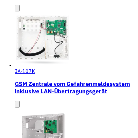
JA-107K
GSM Zentrale vom Gefahrenmeldesystem
inklusive LAN-Übertragungsgerät