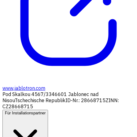
www.jablotron.com
Pod Skalkou 4567/33
46601 Jablonec nad
Nisou
Tschechische Republik
ID-Nr.: 28668715
ZINN:
CZ28668715
Für Installationspartner