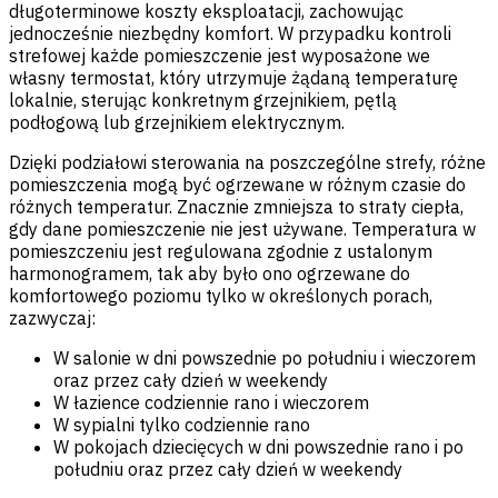
długoterminowe koszty eksploatacji, zachowując
jednocześnie niezbędny komfort. W przypadku kontroli
strefowej każde pomieszczenie jest wyposażone we
własny termostat, który utrzymuje żądaną temperaturę
lokalnie, sterując konkretnym grzejnikiem, pętlą
podłogową lub grzejnikiem elektrycznym.
Dzięki podziałowi sterowania na poszczególne strefy, różne
pomieszczenia mogą być ogrzewane w różnym czasie do
różnych temperatur. Znacznie zmniejsza to straty ciepła,
gdy dane pomieszczenie nie jest używane. Temperatura w
pomieszczeniu jest regulowana zgodnie z ustalonym
harmonogramem, tak aby było ono ogrzewane do
komfortowego poziomu tylko w określonych porach,
zazwyczaj:
W salonie w dni powszednie po południu i wieczorem
oraz przez cały dzień w weekendy
W łazience codziennie rano i wieczorem
W sypialni tylko codziennie rano
W pokojach dziecięcych w dni powszednie rano i po
południu oraz przez cały dzień w weekendy