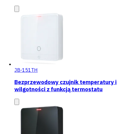
JB-151TH
Bezprzewodowy czujnik temperatury i
wilgotności z funkcją termostatu