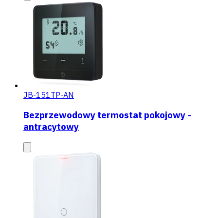
JB-151TP-AN
Bezprzewodowy termostat pokojowy -
antracytowy