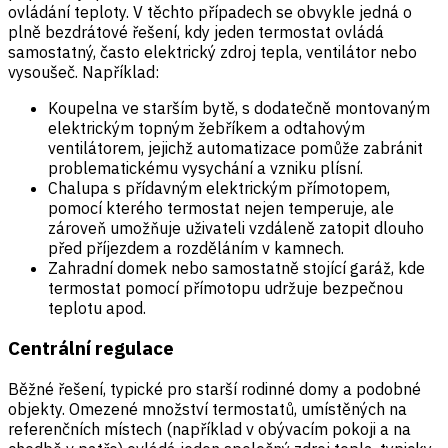
ovládání teploty. V těchto případech se obvykle jedná o
plně bezdrátové řešení, kdy jeden termostat ovládá
samostatný, často elektrický zdroj tepla, ventilátor nebo
vysoušeč. Například:
Koupelna ve starším bytě, s dodatečně montovaným
elektrickým topným žebříkem a odtahovým
ventilátorem, jejichž automatizace pomůže zabránit
problematickému vysychání a vzniku plísní.
Chalupa s přídavným elektrickým přímotopem,
pomocí kterého termostat nejen temperuje, ale
zároveň umožňuje uživateli vzdáleně zatopit dlouho
před příjezdem a rozděláním v kamnech.
Zahradní domek nebo samostatně stojící garáž, kde
termostat pomocí přímotopu udržuje bezpečnou
teplotu apod.
Centrální regulace
Běžné řešení, typické pro starší rodinné domy a podobné
objekty. Omezené množství termostatů, umístěných na
referenčních místech (například v obývacím pokoji a na