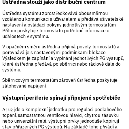
Ústředna slouží jako distribuční centrum
Ústředna systému zprostředkovává obousměrnou
vzdálenou komunikaci s uživatelem a předává uživatelské
nastavení a ovládací pokyny jednotlivým termostatům.
Přitom poskytuje termostatu potřebné informace o
událostech v systému.
V opačném směru ústředna přijímá povely termostatů a
porovnává je s nastavenými podmínkami blokace.
Výsledkem je zapínání a vypínání jednotlivých PG výstupů,
které ústředna předává po sběrnici nebo rádiově dále do
systému.
Sběrnicovým termostatům zároveň ústředna poskytuje
zálohované napájení.
Výstupní periferie spínají připojené spotřebiče
Ať už jde o komplexní jednotku pro regulaci podlahového
topení, samostatnou ventilovou hlavici, chytrou zásuvku
nebo univerzální relé, výstupní prvky jednoduše kopírují
stav přiřazených PG výstupů. Na základě toho přivádí a