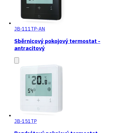
JB-111TP-AN
Sběrnicový pokojový termostat -
antracitový
JB-151TP