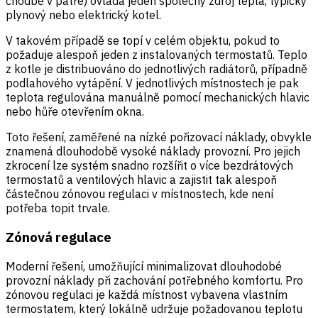
chodbě v patře) ovládá jeden společný zdroj tepla, typicky
plynový nebo elektrický kotel.
V takovém případě se topí v celém objektu, pokud to
požaduje alespoň jeden z instalovaných termostatů. Teplo
z kotle je distribuováno do jednotlivých radiátorů, případně
podlahového vytápění. V jednotlivých místnostech je pak
teplota regulována manuálně pomocí mechanických hlavic
nebo hůře otevřením okna.
Toto řešení, zaměřené na nízké pořizovací náklady, obvykle
znamená dlouhodobě vysoké náklady provozní. Pro jejich
zkrocení lze systém snadno rozšířit o více bezdrátových
termostatů a ventilových hlavic a zajistit tak alespoň
částečnou zónovou regulaci v místnostech, kde není
potřeba topit trvale.
Zónová regulace
Moderní řešení, umožňující minimalizovat dlouhodobé
provozní náklady při zachování potřebného komfortu. Pro
zónovou regulaci je každá místnost vybavena vlastním
termostatem, který lokálně udržuje požadovanou teplotu