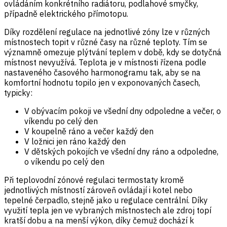
ovládáním konkrétního radiátoru, podlahové smyčky,
případně elektrického přímotopu.
Díky rozdělení regulace na jednotlivé zóny lze v různých
místnostech topit v různé časy na různé teploty. Tím se
významně omezuje plýtvání teplem v době, kdy se dotyčná
místnost nevyužívá. Teplota je v místnosti řízena podle
nastaveného časového harmonogramu tak, aby se na
komfortní hodnotu topilo jen v exponovaných časech,
typicky:
V obývacím pokoji ve všední dny odpoledne a večer, o
víkendu po celý den
V koupelně ráno a večer každý den
V ložnici jen ráno každý den
V dětských pokojích ve všední dny ráno a odpoledne,
o víkendu po celý den
Při teplovodní zónové regulaci termostaty kromě
jednotlivých místností zároveň ovládají i kotel nebo
tepelné čerpadlo, stejně jako u regulace centrální. Díky
využití tepla jen ve vybraných místnostech ale zdroj topí
kratší dobu a na menší výkon, díky čemuž dochází k