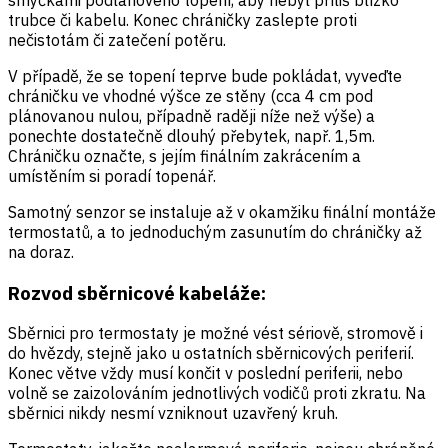
trubce či kabelu. Konec chráničky zaslepte proti
nečistotám či zatečení potěru.
V případě, že se topení teprve bude pokládat, vyveďte
chráničku ve vhodné výšce ze stěny (cca 4 cm pod
plánovanou nulou, případně raději níže než výše) a
ponechte dostatečně dlouhý přebytek, např. 1,5m.
Chráničku označte, s jejím finálním zakrácením a
umístěním si poradí topenář.
Samotný senzor se instaluje až v okamžiku finální montáže
termostatů, a to jednoduchým zasunutím do chráničky až
na doraz.
Rozvod sběrnicové kabeláže:
Sběrnici pro termostaty je možné vést sériově, stromově i
do hvězdy, stejně jako u ostatních sběrnicových periferií.
Konec větve vždy musí končit v poslední periferii, nebo
volně se zaizolováním jednotlivých vodičů proti zkratu. Na
sběrnici nikdy nesmí vzniknout uzavřený kruh.