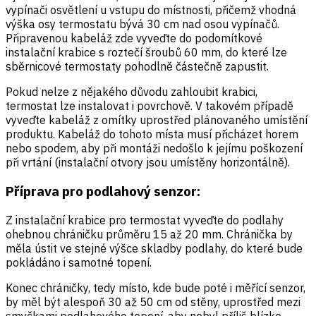
vypínači osvětlení u vstupu do místnosti, přičemž vhodná
výška osy termostatu bývá 30 cm nad osou vypínačů.
Připravenou kabeláž zde vyveďte do podomítkové
instalační krabice s roztečí šroubů 60 mm, do které lze
sběrnicové termostaty pohodlně částečně zapustit.
Pokud nelze z nějakého důvodu zahloubit krabici,
termostat lze instalovat i povrchově. V takovém případě
vyveďte kabeláž z omítky uprostřed plánovaného umístění
produktu. Kabeláž do tohoto místa musí přicházet horem
nebo spodem, aby při montáži nedošlo k jejímu poškození
při vrtání (instalační otvory jsou umístěny horizontálně).
Příprava pro podlahový senzor:
Z instalační krabice pro termostat vyveďte do podlahy
ohebnou chráničku průměru 15 až 20 mm. Chránička by
měla ústit ve stejné výšce skladby podlahy, do které bude
pokládáno i samotné topení.
Konec chráničky, tedy místo, kde bude poté i měřící senzor,
by měl být alespoň 30 až 50 cm od stěny, uprostřed mezi
smyčkami podlahového topení, aby nebyl příliš blízko