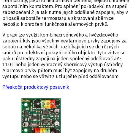
Termostaty, jakožto nealarmová periferie, nejsou chráněné
sabotážním kontaktem. Pro splnění požadavků na stupeň
zabezpečení 2 je tak nutné jejich oddělené zapojení, aby v
případě sabotáže termostatu a zkratování sběrnice
nedošlo k ohrožení funkčnosti alarmových prvků.
V praxi lze využít kombinaci sériového a hvězdicového
zapojení, kdy jsou všechny nealarmové prvky zapojeny za
sebou na několika větvích, rozbíhajících se do různých
směrů pro efektivní pokrytí celého objektu. Tyto větve se
pak u ústředny zapojí na jeden společný oddělovač JA-
110T nebo jeden vyhrazený sběrnicový výstup ústředny.
Alarmové prvky přitom musí být zapojeny na druhém
výstupu nebo se větvit z uzlu ještě před oddělovačem.
Přeskočit produktový posuvník