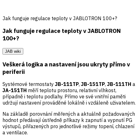
Jak funguje regulace teploty v JABLOTRON 100+?
Jak funguje regulace teploty v JABLOTRON
100+?
JAB wiki
Veškerá logika a nastavení jsou ukryty přímo v
periferii
Systémové termostaty
JB-111TP
,
JB-151TP
,
JB-111TH
a
JA-151TH
měří teplotu prostoru, relativní vlhkost,
případně i teplotu podlahy. Přímo ve své vnitřní paměti
udržují nastavení prováděné lokálně i vzdáleně uživatelem.
Na základě porovnání měřených a aktuálně požadovaných
hodnot předávají ústředně příkazy k zapnutí a vypnutí PG
výstupů, přiřazených pro jednotlivé režimy topení, chlazení
a ventilace.