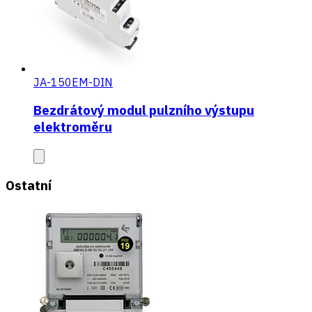
JA-150EM-DIN
Bezdrátový modul pulzního výstupu
elektroměru
Ostatní