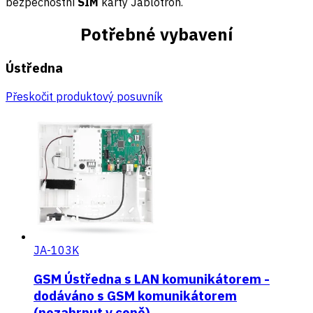
bezpečnostní
SIM
karty Jablotron.
Potřebné vybavení
Ústředna
Přeskočit produktový posuvník
JA-103K
GSM Ústředna s LAN komunikátorem -
dodáváno s GSM komunikátorem
(nezahrnut v ceně)