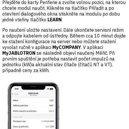
Přejděte do karty Periferie a zvolte volnou pozici, na kterou
chcete modul naučit. Klikněte na tlačítko Přiřadit a po
otevření dialogového okna stiskněte na modulu po dobu
jedné vteřiny tlačítko
LEARN
.
Po naučení uložte nastavení. Dále ukončete servisní režim
a odpojte kabelem od ústředny. Během cca 10 minut dojde
ke stažení konfigurace na server nebo můžete stažení
vyvolat ručně v aplikaci
MyCOMPANY
. V aplikaci
MyJABLOTRON
se následně objeví naučený Měřič. Při
prvním spuštění je potřeba nastavit počet impulzů na
jednotku (kW)a aktuální stav čítače (čítačů NT a VT),
případně ceny za kWh.