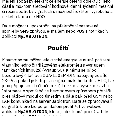
Měření spotřeby elektrické energie celého objektu či jeho
části a možnost sledování hodinové, denní, týdenní, měsíční
či roční spotřeby v grafech s možností rozlišení vysokého a
nízkého tarifu dle HDO.
Dále možnost upozornění na překročení nastavené
spotřeby
SMS
zprávou, e-mailem nebo
PUSH
notifikací v
aplikaci
MyJABLOTRON
.
Použití
K samotnému měření elektrické energie je nutné pořízení
vlastního jedno či třífázového elektroměru s výstupem
tarifikačních impulzů (výstup SO). K němu se připojí
bezdrátový čítač pulzů JA-150EM-DIN napájený ze sítě
230 V a pokud je k dispozici signál nízkého tarifu z HDO, lze
jeho připojením do čítače rozlišit nízkou a vysokou sazbu.
Informace o spotřebě se bezdrátovým způsobem přenáší
přes rádiový modul do ústředny a dále pak před GSM nebo
LAN komunikaci na server Jablotron. Data se zpracovávají
do grafů, které lze po přihlášení prohlížet ve webové
aplikaci
MyJABLOTRON
, která je dostupná pro uživatele