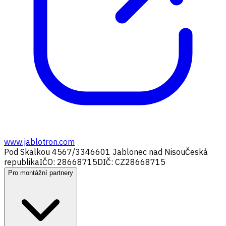
www.jablotron.com
Pod Skalkou 4567/33
46601 Jablonec nad Nisou
Česká
republika
IČO: 28668715
DIČ: CZ28668715
Pro montážní partnery